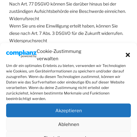
Nach Art. 77 DSGVO können Sie darüber hinaus bei der
zuständigen Aufsichtsbehörde eine Beschwerde einreichen.
Widerrufsrecht
Wenn Sie uns eine Einwilligung erteilt haben, können Sie
diese nach Art. 7 Abs. 3 DSGVO für die Zukunft widerrufen.
Widerspruchsrecht
Nach Art. 21 DSGVO können Sie der zukünftigen
Cookie-Zustimmung
Verarbeitung Ihrer personenbezogenen Daten
verwalten
widersprechen.
Um dir ein optimales Erlebnis zu bieten, verwenden wir Technologien
wie Cookies, um Geräteinformationen zu speichern und/oder darauf
zuzugreifen. Wenn du diesen Technologien zustimmst, können wir
Datenlöschung
Daten wie das Surfverhalten oder eindeutige IDs auf dieser Website
Wir löschen nach den Maßgaben der Art. 17 und 18 DSGVO
verarbeiten. Wenn du deine Zustimmung nicht erteilst oder
die von uns verarbeiteten Daten oder schränken diese ein.
zurückziehst, können bestimmte Merkmale und Funktionen
beeinträchtigt werden.
Die von uns gespeicherten Daten werden gelöscht, wenn sie
für den jeweiligen Zweck nicht mehr erforderlich sind und wir
Akzeptieren
nicht gesetzlich zur Aufbewahrung verpflichtet sind. Falls die
Löschung der Daten nicht erfolgt, weil sie für andere oder
Ablehnen
gesetzlich vorgeschriebene Zwecke erforderlich sind, wird
Ihre Verarbeitung von uns eingeschränkt. Es erfolgt also eine